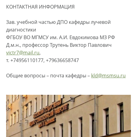
КОНТАКТНАЯ ИНФОРМАЦИЯ
Зав. учебной частью ДПО кафедры лучевой
диагностики
ФГБОУ ВО МГМСУ им. А.И. Евдокимова МЗ РФ
Д.м.н., профессор Трутень Виктор Павлович
victr7@mail.ru
,
т. +74956110177, +79636658747
Общие вопросы – почта кафедры –
kld@msmsu.ru