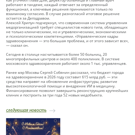
Как уточнил глава ДЗМ, директор больницы и главный врач
работают в тандеме, каждый отвечает за определенный
функционал, а ключевые решения принимаются только по
взаимному согласию. В случае разногласий итоговое решение
остается за Депздравом.
Алексей Хрипун подчеркнул, что современная система управления
медорганизацией требует специалистов нового типа, обладающих
не только клиническими, но и управленческими, экономическими
и психологическими компетенциями. «Управленческие кадры
здравоохранения — это большая проблема, и от этого зависит все»,
— сказал он.
Сегодня в столице насчитывается более 50 больниц, 20
многопрофильных центров и около 400 поликлиник. В системе
московского здравоохранения работают около 1 тыс. управленцев.
Ранее мэр Москвы Сергей Собянин рассказал, что бюджет города
на здравоохранение в 2026 году составит 615 млрд руб. — эти
средства направят на обновление инфраструктуры, развитие
высокотехнологичной помощи и внедрение ИИ в медицину.
Финансирование позволит завершить реконструкцию крупнейших
клиник и построить за три года 52 новых медобъекта.
следующая новость